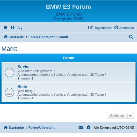
BMW E3 Forum
BMW E3 Club
Der große BMW
FAQ
Registrieren
Anmelden
S
Startseite
Foren-Übersicht
Markt
u
Markt
c
Forum
h
e
Suche
Auto oder Teile gesucht ?
Automatische Löschung inaktiver Anzeigen nach 30 Tagen !
Themen:
1
Biete
Was übrig ?
Automatische Löschung inaktiver Anzeigen nach 30 Tagen !
Themen:
4
Gehe zu
Startseite
Foren-Übersicht
Alle Zeiten sind
UTC+02:00