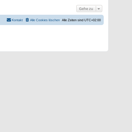
s
e
t
i
Gehe zu
e
t
r
r
B
a
e
Kontakt
Alle Cookies löschen
Alle Zeiten sind
UTC+02:00
g
i
t
r
a
g