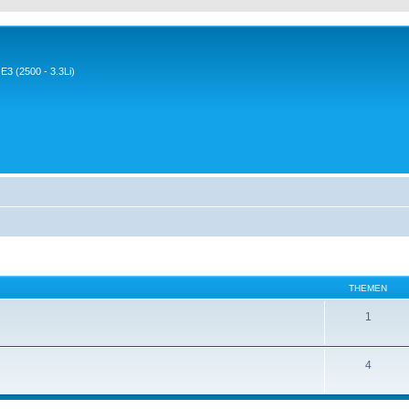
3 (2500 - 3.3Li)
THEMEN
1
4