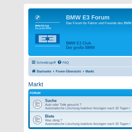
BMW E3 Forum
Das Forum für Fahrer und Freunde des BMW E
BMW E3 Club
Der große BMW
Schnellzugriff
FAQ
Startseite
Foren-Übersicht
Markt
Markt
FORUM
Suche
Auto oder Teile gesucht ?
Automatische Löschung inaktiver Anzeigen nach 30 Tagen !
Biete
Was übrig ?
Automatische Löschung inaktiver Anzeigen nach 30 Tagen !