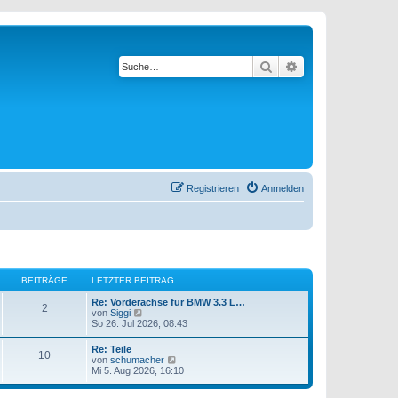
Suche
Erweiterte Suche
Registrieren
Anmelden
BEITRÄGE
LETZTER BEITRAG
Re: Vorderachse für BMW 3.3 L…
2
N
von
Siggi
e
So 26. Jul 2026, 08:43
u
e
Re: Teile
10
s
N
von
schumacher
t
e
Mi 5. Aug 2026, 16:10
e
u
r
e
B