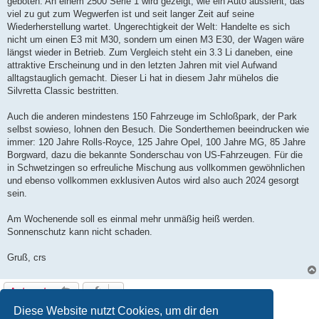
geboten. An einem 2500 Serie 1 wird gezeigt, wie ein Auto aussieht, das
viel zu gut zum Wegwerfen ist und seit langer Zeit auf seine
Wiederherstellung wartet. Ungerechtigkeit der Welt: Handelte es sich
nicht um einen E3 mit M30, sondern um einen M3 E30, der Wagen wäre
längst wieder in Betrieb. Zum Vergleich steht ein 3.3 Li daneben, eine
attraktive Erscheinung und in den letzten Jahren mit viel Aufwand
alltagstauglich gemacht. Dieser Li hat in diesem Jahr mühelos die
Silvretta Classic bestritten.
Auch die anderen mindestens 150 Fahrzeuge im Schloßpark, der Park
selbst sowieso, lohnen den Besuch. Die Sonderthemen beeindrucken wie
immer: 120 Jahre Rolls-Royce, 125 Jahre Opel, 100 Jahre MG, 85 Jahre
Borgward, dazu die bekannte Sonderschau von US-Fahrzeugen. Für die
in Schwetzingen so erfreuliche Mischung aus vollkommen gewöhnlichen
und ebenso vollkommen exklusiven Autos wird also auch 2024 gesorgt
sein.
Am Wochenende soll es einmal mehr unmäßig heiß werden.
Sonnenschutz kann nicht schaden.
Gruß, crs
Antworten
1 Beitrag • Seite
1
von
1
Diese Website nutzt Cookies, um dir den