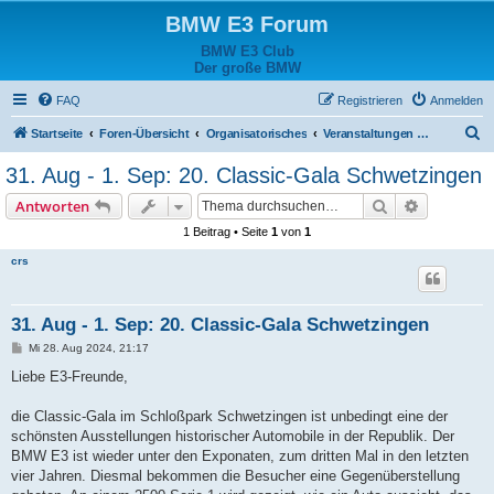
BMW E3 Forum
BMW E3 Club
Der große BMW
FAQ
Registrieren
Anmelden
S
Startseite
Foren-Übersicht
Organisatorisches
Veranstaltungen extern
u
31. Aug - 1. Sep: 20. Classic-Gala Schwetzingen
c
Suche
Erweiterte
Antworten
h
1 Beitrag • Seite
1
von
1
e
crs
31. Aug - 1. Sep: 20. Classic-Gala Schwetzingen
B
Mi 28. Aug 2024, 21:17
e
i
Liebe E3-Freunde,
t
r
a
die Classic-Gala im Schloßpark Schwetzingen ist unbedingt eine der
g
schönsten Ausstellungen historischer Automobile in der Republik. Der
BMW E3 ist wieder unter den Exponaten, zum dritten Mal in den letzten
vier Jahren. Diesmal bekommen die Besucher eine Gegenüberstellung