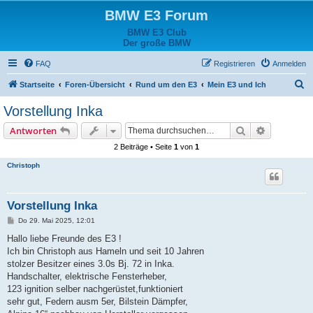
BMW E3 Forum
BMW E3 Club
Der große BMW
FAQ
Registrieren
Anmelden
S
Startseite
Foren-Übersicht
Rund um den E3
Mein E3 und Ich
u
Vorstellung Inka
c
Suche
Erweiterte
Antworten
h
2 Beiträge • Seite
1
von
1
e
Christoph
Vorstellung Inka
B
Do 29. Mai 2025, 12:01
e
i
Hallo liebe Freunde des E3 !
t
Ich bin Christoph aus Hameln und seit 10 Jahren
r
a
stolzer Besitzer eines 3.0s Bj. 72 in Inka.
g
Handschalter, elektrische Fensterheber,
123 ignition selber nachgerüstet,funktioniert
sehr gut, Federn ausm 5er, Bilstein Dämpfer,