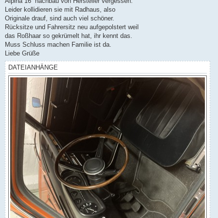
Alpina 16“ nachbau von Hersteller vergessen.
Leider kollidieren sie mit Radhaus, also
Originale drauf, sind auch viel schöner.
Rücksitze und Fahrersitz neu aufgepolstert weil
das Roßhaar so gekrümelt hat, ihr kennt das.
Muss Schluss machen Familie ist da.
Liebe Grüße
DATEIANHÄNGE