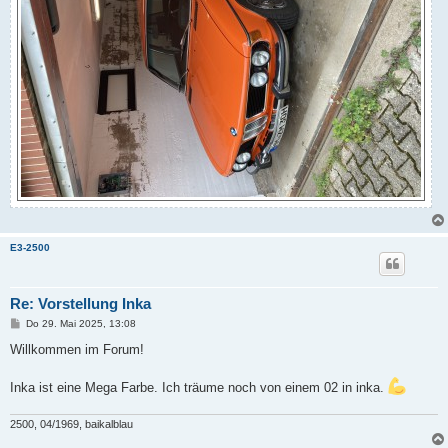
E3-2500
Re: Vorstellung Inka
B
Do 29. Mai 2025, 13:08
e
i
Willkommen im Forum!
t
r
a
Inka ist eine Mega Farbe. Ich träume noch von einem 02 in inka.
g
2500, 04/1969, baikalblau