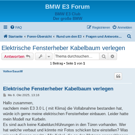
BMW E3 Forum
BMW E3 Club
Der große BMW
FAQ
Registrieren
Anmelden
S
Startseite
Foren-Übersicht
Rund um den E3
Fragen und Antworten zum Fahrzeug
u
Elektrische Fensterheber Kabelbaum verlegen
c
Suche
Erweiterte
Antworten
h
1 Beitrag • Seite
1
von
1
e
VolkerSausW
Elektrische Fensterheber Kabelbaum verlegen
B
Mo 6. Okt 2025, 13:16
e
i
Hallo zusammen,
t
nachdem mein E3 3.0 L ( mit Klima) die Vollabnahme bestanden hat,
r
a
würde ich gerne meine elektrischen Fensterheber einbauen. Leider hatte
g
mein Modell nur Kurbeln.
Es sind auch keine Kabeldurchführungen in den Türen vorhanden. Wer
hat welche verbaut und könnte mir Fotos schicken bzw einstellen? Was