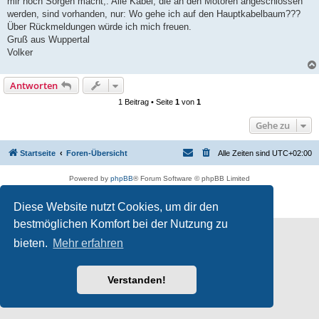
mir noch Sorgen macht,: Alle Kabel, die an den Motoren angeschlossen
werden, sind vorhanden, nur: Wo gehe ich auf den Hauptkabelbaum???
Über Rückmeldungen würde ich mich freuen.
Gruß aus Wuppertal
Volker
Antworten
1 Beitrag • Seite
1
von
1
Gehe zu
Startseite
Foren-Übersicht
Alle Zeiten sind
UTC+02:00
Powered by
phpBB
® Forum Software © phpBB Limited
Deutsche Übersetzung durch
phpBB.de
Datenschutz
|
Nutzungsbedingungen
Diese Website nutzt Cookies, um dir den
bestmöglichen Komfort bei der Nutzung zu
bieten.
Mehr erfahren
Verstanden!