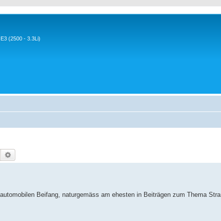
3 (2500 - 3.3Li)
Suche
Erweiterte Suche
 automobilen Beifang, naturgemäss am ehesten in Beiträgen zum Thema Stra