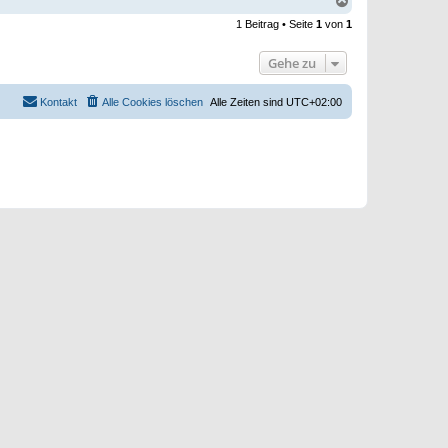
N
a
1 Beitrag • Seite
1
von
1
c
h
o
Gehe zu
b
e
n
Kontakt
Alle Cookies löschen
Alle Zeiten sind
UTC+02:00