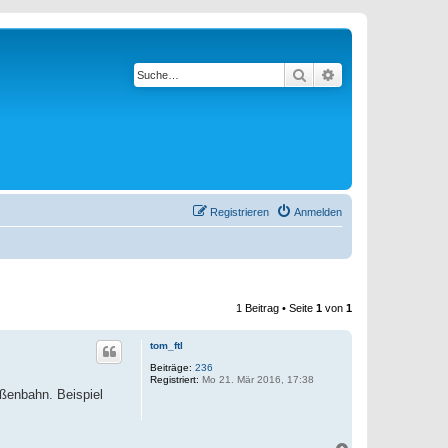
Suche
Erweiterte Suche
Registrieren
Anmelden
1 Beitrag • Seite
1
von
1
tom_ftl
Beiträge:
236
Registriert:
Mo 21. Mär 2016, 17:38
ßenbahn. Beispiel