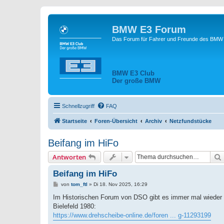
BMW E3 Forum
Das Forum für Fahrer und Freunde des BMW E
BMW E3 Club
Der große BMW
Schnellzugriff
FAQ
Startseite
Foren-Übersicht
Archiv
Netzfundstücke
Beifang im HiFo
Antworten
Beifang im HiFo
B
von
tom_ftl
»
Di 18. Nov 2025, 16:29
e
i
Im Historischen Forum von DSO gibt es immer mal wieder
t
Bielefeld 1980:
r
a
https://www.drehscheibe-online.de/foren ... g-11293199
g