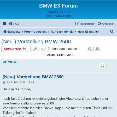
BMW E3 Forum
BMW E3 Club
Der große BMW
FAQ
Registrieren
Anmelden
S
Startseite
Foren-Übersicht
Rund um den E3
Mein E3 und Ich
u
(Neu-) Vorstellung BMW 2500
c
Suche
Erweiterte
Antworten
h
1 Beitrag • Seite
1
von
1
e
McTwoFive
(Neu-) Vorstellung BMW 2500
B
Sa 7. Mär 2026, 12:43
e
i
Hallo in die Runde,
t
r
a
nach fast 2 Jahren renovierungsbedingter Abstinenz ist es schon eher
g
eine Neuvorstellung unseres 2500.
Vor allem möchte ich allen Danke sagen, die mir mit guten Tipps und mit
Teilen geholfen haben.