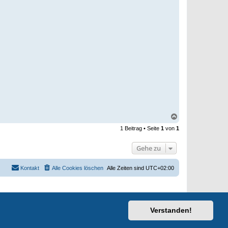
N
a
1 Beitrag • Seite
1
von
1
c
h
o
Gehe zu
b
e
n
Kontakt
Alle Cookies löschen
Alle Zeiten sind
UTC+02:00
Verstanden!