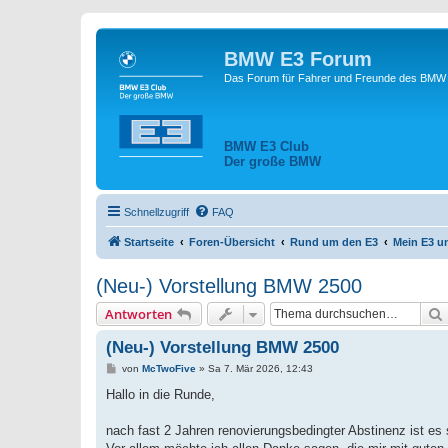
BMW E3 Forum
Das Forum für Fahrer und Freunde des BMW E
BMW E3 Club
Der große BMW
Schnellzugriff
FAQ
Startseite
Foren-Übersicht
Rund um den E3
Mein E3 u
(Neu-) Vorstellung BMW 2500
Antworten
(Neu-) Vorstellung BMW 2500
B
von
McTwoFive
»
Sa 7. Mär 2026, 12:43
e
i
Hallo in die Runde,
t
r
a
nach fast 2 Jahren renovierungsbedingter Abstinenz ist es
g