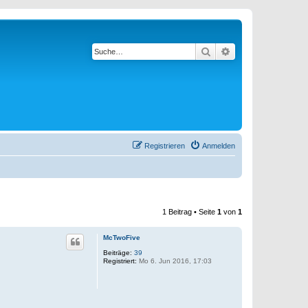
Suche
Erweiterte Suche
Registrieren
Anmelden
1 Beitrag • Seite
1
von
1
McTwoFive
Beiträge:
39
Registriert:
Mo 6. Jun 2016, 17:03