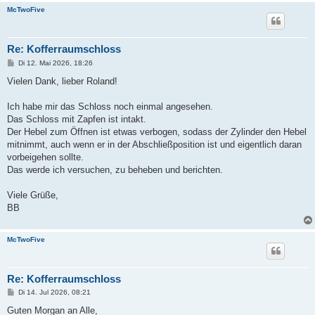
McTwoFive
Re: Kofferraumschloss
B
Di 12. Mai 2026, 18:26
e
i
Vielen Dank, lieber Roland!
t
r
a
Ich habe mir das Schloss noch einmal angesehen.
g
Das Schloss mit Zapfen ist intakt.
Der Hebel zum Öffnen ist etwas verbogen, sodass der Zylinder den Hebel
mitnimmt, auch wenn er in der Abschließposition ist und eigentlich daran
vorbeigehen sollte.
Das werde ich versuchen, zu beheben und berichten.
Viele Grüße,
BB
McTwoFive
Re: Kofferraumschloss
B
Di 14. Jul 2026, 08:21
e
i
Guten Morgan an Alle,