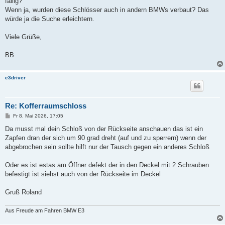
fällig?
Wenn ja, wurden diese Schlösser auch in andern BMWs verbaut? Das
würde ja die Suche erleichtern.
Viele Grüße,
BB
e3driver
Re: Kofferraumschloss
B
Fr 8. Mai 2026, 17:05
e
i
Da musst mal dein Schloß von der Rückseite anschauen das ist ein
t
Zapfen dran der sich um 90 grad dreht (auf und zu sperrern) wenn der
r
a
abgebrochen sein sollte hilft nur der Tausch gegen ein anderes Schloß
g
Oder es ist estas am Öffner defekt der in den Deckel mit 2 Schrauben
befestigt ist siehst auch von der Rückseite im Deckel
Gruß Roland
Aus Freude am Fahren BMW E3