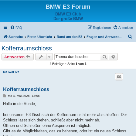
BMW E3 Forum
BMW E3 Club
Der große BMW
FAQ
Registrieren
Anmelden
S
Startseite
Foren-Übersicht
Rund um den E3
Fragen und Antworten zum Fahrzeug
u
Kofferraumschloss
c
Suche
Erweiterte
Antworten
h
4 Beiträge • Seite
1
von
1
e
McTwoFive
Kofferraumschloss
B
Mo 4. Mai 2026, 13:56
e
i
Hallo in die Runde,
t
r
a
bei unserem E3 lässt sich der Kofferraum nicht mehr abschließen. Der
g
Schloss lässt sich drehen, schließt aber nicht mehr ab.
Öffnen und Schließen ohne Absperren ist möglich.
Gibt es da Möglichkeiten, das zu beheben, oder ist ein neues Schloss