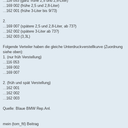
...116 053 (ganz frühe 2,5 und 2,8-Liter)
...169 002 (frühe 2,5 und 2,8-Liter)
...162 001 (frühe 3-Liter bis 9/73)
2.
...169 007 (spätere 2,5 und 2,8-Liter, ab 73?)
...162 002 (spätere 3-Liter ab 73?)
...162 003 (3,3L)
Folgende Verteiler haben die gleiche Unterdruckverstellkurve (Zuordnung
siehe oben):
1. (nur früh Verstellung)
...116 053
...169 002
...169 007
2. (früh und spät Verstellung)
...162 001
...162 002
...162 003
Quelle: Blaue BMW Rep.Anl.
mein (tom_ftl) Beitrag