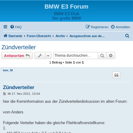
BMW E3 Forum
BMW E3 Club
Der große BMW
FAQ
Registrieren
Anmelden
S
Startseite
Foren-Übersicht
Archiv
Ausgesuchtes aus dem alten Forum
u
Zündverteiler
c
Suche
Erweiterte
Antworten
h
1 Beitrag • Seite
1
von
1
e
tom_ftl
Zündverteiler
B
Mi 17. Nov 2021, 13:04
e
i
hier die Kerninformation aus der Zündverteilerdiskussion im alten Forum:
t
r
a
vom Anders
g
Folgende Verteiler haben die gleiche Fliehkraftverstellkurve:
1.