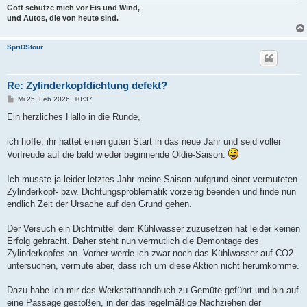
Gott schütze mich vor Eis und Wind,
und Autos, die von heute sind.
SpriDStour
Re: Zylinderkopfdichtung defekt?
B
Mi 25. Feb 2026, 10:37
e
i
Ein herzliches Hallo in die Runde,
t
r
a
ich hoffe, ihr hattet einen guten Start in das neue Jahr und seid voller
g
Vorfreude auf die bald wieder beginnende Oldie-Saison.
Ich musste ja leider letztes Jahr meine Saison aufgrund einer vermuteten
Zylinderkopf- bzw. Dichtungsproblematik vorzeitig beenden und finde nun
endlich Zeit der Ursache auf den Grund gehen.
Der Versuch ein Dichtmittel dem Kühlwasser zuzusetzen hat leider keinen
Erfolg gebracht. Daher steht nun vermutlich die Demontage des
Zylinderkopfes an. Vorher werde ich zwar noch das Kühlwasser auf CO2
untersuchen, vermute aber, dass ich um diese Aktion nicht herumkomme.
Dazu habe ich mir das Werkstatthandbuch zu Gemüte geführt und bin auf
eine Passage gestoßen, in der das regelmäßige Nachziehen der