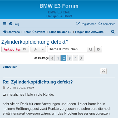
BMW E3 Forum
BMW E3 Club
Der große BMW
FAQ
Registrieren
Anmelden
S
Startseite
Foren-Übersicht
Rund um den E3
Fragen und Antworten zum Fahrzeug
u
Zylinderkopfdichtung defekt?
c
Suche
Erweiterte
Antworten
h
e
1
2
3
4
Vorherige
Nächste
34 Beiträge
SpriDStour
Re: Zylinderkopfdichtung defekt?
B
Di 2. Sep 2025, 16:59
e
i
Ein herzliches Hallo in die Runde,
t
r
a
habt vielen Dank für eure Anregungen und Ideen. Leider hatte ich in
g
meinem Eröffnungspost zwei Punkte vergessen zu schreiben, die noch
erwähnenswert gewesen wären, um das Problem besser einzugrenzen.