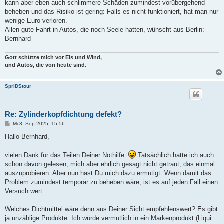
kann aber eben auch schlimmere Schäden zumindest vorübergehend
beheben und das Risiko ist gering: Falls es nicht funktioniert, hat man nur
wenige Euro verloren.
Allen gute Fahrt in Autos, die noch Seele hatten, wünscht aus Berlin:
Bernhard
Gott schütze mich vor Eis und Wind,
und Autos, die von heute sind.
SpriDStour
Re: Zylinderkopfdichtung defekt?
B
Mi 3. Sep 2025, 15:56
e
i
Hallo Bernhard,
t
r
a
vielen Dank für das Teilen Deiner Nothilfe.
Tatsächlich hatte ich auch
g
schon davon gelesen, mich aber ehrlich gesagt nicht getraut, das einmal
auszuprobieren. Aber nun hast Du mich dazu ermutigt. Wenn damit das
Problem zumindest temporär zu beheben wäre, ist es auf jeden Fall einen
Versuch wert.
Welches Dichtmittel wäre denn aus Deiner Sicht empfehlenswert? Es gibt
ja unzählige Produkte. Ich würde vermutlich in ein Markenprodukt (Liqui