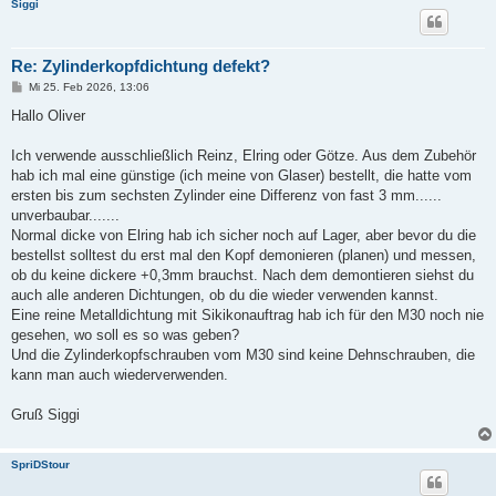
Siggi
Re: Zylinderkopfdichtung defekt?
B
Mi 25. Feb 2026, 13:06
e
i
Hallo Oliver
t
r
a
Ich verwende ausschließlich Reinz, Elring oder Götze. Aus dem Zubehör
g
hab ich mal eine günstige (ich meine von Glaser) bestellt, die hatte vom
ersten bis zum sechsten Zylinder eine Differenz von fast 3 mm......
unverbaubar.......
Normal dicke von Elring hab ich sicher noch auf Lager, aber bevor du die
bestellst solltest du erst mal den Kopf demonieren (planen) und messen,
ob du keine dickere +0,3mm brauchst. Nach dem demontieren siehst du
auch alle anderen Dichtungen, ob du die wieder verwenden kannst.
Eine reine Metalldichtung mit Sikikonauftrag hab ich für den M30 noch nie
gesehen, wo soll es so was geben?
Und die Zylinderkopfschrauben vom M30 sind keine Dehnschrauben, die
kann man auch wiederverwenden.
Gruß Siggi
SpriDStour