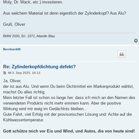
Moly, Dr. Wack, etc.) investieren.
Aus welchem Material ist denn eigentlich der Zylinderkopf? Aus Alu?
Gruß, Oliver
BMW 2500, BJ. 1972, Atlantik-Blau
Bernhard46
Re: Zylinderkopfdichtung defekt?
B
Mi 3. Sep 2025, 16:13
e
i
Ja, Oliver,
t
der ist aus Alu. Und wenn Du beim Dichtmittel ein Markenprodukt wählst,
r
a
machst Du alles richtig.
g
Mein letzter Fall ist schon so lange her, dass ich mich an den Namen des
verwendeten Produkts nicht mehr erinnern kann. Aber die positive
Wirkung wird mir ewig im Gedächtnis bleiben...
Gute Fahrt, viel Erfolg mit der provisorischen Lösung und: Achte auf die
Kühlwassertemperatur.
Gott schütze mich vor Eis und Wind, und Autos, die von heute sind!