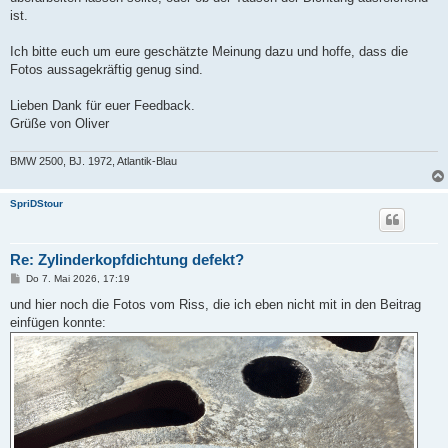
ist.
Ich bitte euch um eure geschätzte Meinung dazu und hoffe, dass die
Fotos aussagekräftig genug sind.
Lieben Dank für euer Feedback.
Grüße von Oliver
BMW 2500, BJ. 1972, Atlantik-Blau
SpriDStour
Re: Zylinderkopfdichtung defekt?
B
Do 7. Mai 2026, 17:19
e
i
und hier noch die Fotos vom Riss, die ich eben nicht mit in den Beitrag
t
einfügen konnte:
r
a
g