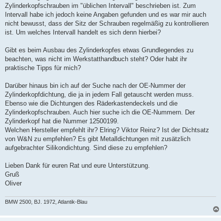
Zylinderkopfschrauben im "üblichen Intervall" beschrieben ist. Zum
Intervall habe ich jedoch keine Angaben gefunden und es war mir auch
nicht bewusst, dass der Sitz der Schrauben regelmäßig zu kontrollieren
ist. Um welches Intervall handelt es sich denn hierbei?
Gibt es beim Ausbau des Zylinderkopfes etwas Grundlegendes zu
beachten, was nicht im Werkstatthandbuch steht? Oder habt ihr
praktische Tipps für mich?
Darüber hinaus bin ich auf der Suche nach der OE-Nummer der
Zylinderkopfdichtung, die ja in jedem Fall getauscht werden muss.
Ebenso wie die Dichtungen des Räderkastendeckels und die
Zylinderkopfschrauben. Auch hier suche ich die OE-Nummern. Der
Zylinderkopf hat die Nummer 12500199.
Welchen Hersteller empfehlt ihr? Elring? Viktor Reinz? Ist der Dichtsatz
von W&N zu empfehlen? Es gibt Metalldichtungen mit zusätzlich
aufgebrachter Silikondichtung. Sind diese zu empfehlen?
Lieben Dank für euren Rat und eure Unterstützung.
Gruß
Oliver
BMW 2500, BJ. 1972, Atlantik-Blau