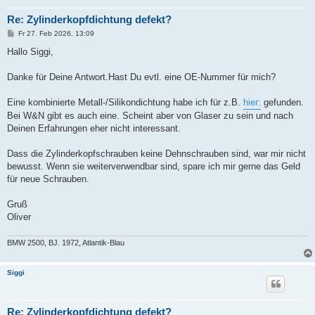
Re: Zylinderkopfdichtung defekt?
B
Fr 27. Feb 2026, 13:09
e
i
Hallo Siggi,
t
r
a
Danke für Deine Antwort.Hast Du evtl. eine OE-Nummer für mich?
g
Eine kombinierte Metall-/Silikondichtung habe ich für z.B.
hier:
gefunden.
Bei W&N gibt es auch eine. Scheint aber von Glaser zu sein und nach
Deinen Erfahrungen eher nicht interessant.
Dass die Zylinderkopfschrauben keine Dehnschrauben sind, war mir nicht
bewusst. Wenn sie weiterverwendbar sind, spare ich mir gerne das Geld
für neue Schrauben.
Gruß
Oliver
BMW 2500, BJ. 1972, Atlantik-Blau
Siggi
Re: Zylinderkopfdichtung defekt?