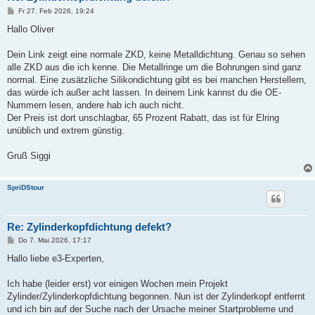
B
Fr 27. Feb 2026, 19:24
e
i
Hallo Oliver
t
r
a
Dein Link zeigt eine normale ZKD, keine Metalldichtung. Genau so sehen
g
alle ZKD aus die ich kenne. Die Metallringe um die Bohrungen sind ganz
normal. Eine zusätzliche Silikondichtung gibt es bei manchen Herstellern,
das würde ich außer acht lassen. In deinem Link kannst du die OE-
Nummern lesen, andere hab ich auch nicht.
Der Preis ist dort unschlagbar, 65 Prozent Rabatt, das ist für Elring
unüblich und extrem günstig.
Gruß Siggi
SpriDStour
Re: Zylinderkopfdichtung defekt?
B
Do 7. Mai 2026, 17:17
e
i
Hallo liebe e3-Experten,
t
r
a
Ich habe (leider erst) vor einigen Wochen mein Projekt
g
Zylinder/Zylinderkopfdichtung begonnen. Nun ist der Zylinderkopf entfernt
und ich bin auf der Suche nach der Ursache meiner Startprobleme und