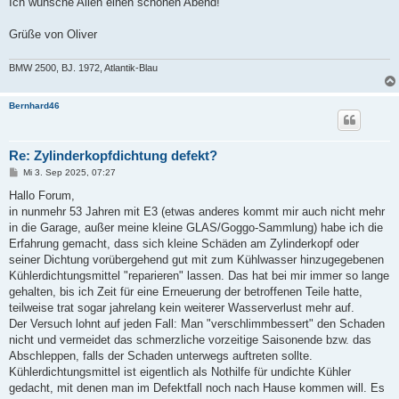
Ich wünsche Allen einen schönen Abend!
Grüße von Oliver
BMW 2500, BJ. 1972, Atlantik-Blau
Bernhard46
Re: Zylinderkopfdichtung defekt?
B
Mi 3. Sep 2025, 07:27
e
i
Hallo Forum,
t
in nunmehr 53 Jahren mit E3 (etwas anderes kommt mir auch nicht mehr
r
a
in die Garage, außer meine kleine GLAS/Goggo-Sammlung) habe ich die
g
Erfahrung gemacht, dass sich kleine Schäden am Zylinderkopf oder
seiner Dichtung vorübergehend gut mit zum Kühlwasser hinzugegebenen
Kühlerdichtungsmittel "reparieren" lassen. Das hat bei mir immer so lange
gehalten, bis ich Zeit für eine Erneuerung der betroffenen Teile hatte,
teilweise trat sogar jahrelang kein weiterer Wasserverlust mehr auf.
Der Versuch lohnt auf jeden Fall: Man "verschlimmbessert" den Schaden
nicht und vermeidet das schmerzliche vorzeitige Saisonende bzw. das
Abschleppen, falls der Schaden unterwegs auftreten sollte.
Kühlerdichtungsmittel ist eigentlich als Nothilfe für undichte Kühler
gedacht, mit denen man im Defektfall noch nach Hause kommen will. Es