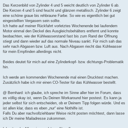
Das Kerzenbild von Zylinder 4 und 5 weicht deutlich von Zylinder 6 ab.
Die Kerzen 4 und 5 sind feucht und glänzen metallisch. Zylinder 6 zeigt
eine schöne graue bis rehbraune Farbe. So wie es eigentlich bei gut
eingestellten Vergasern sein sollte.
Ich hatte auf meiner Rückfahrt vorletztes Wochenende bei laufendem
Motor einmal den Deckel des Ausgleichsbehälters entfernt und konnte
beobachten, wie der Kühlwasserstand fast bis zum Rand der Öffnung
stiegt und dann wieder auf das normale Niveau sankt. Für mich sah das
sehr nach Abgasen bzw. Luft aus. Nach Abgasen riecht das Kühlwasser
für mein Empfinden allerdings nicht.
Beides deutet für mich auf eine Zylinderkopf- bzw. dichtungs-Problematik
hin.
Ich werde am kommenden Wochenende mal einen Drucktest machen.
Zusätzlich habe ich mir einen CO-Tester für das Kühlwasser bestellt.
@ Bernhard: ich glaube, ich spreche im Sinne aller hier im Forum, dass
es völlig okay ist, wenn Du Deinen Workaround hier postest. Es kann ja
jeder selbst für sich entscheiden, ob er Deinem Tipp folgen würde. Und es
ist allen klar, dass es eben „nur“ eine Nothilfe ist.
Falls Du aber nachvollziehbarer Weise nicht posten möchtest, dann lasse
ich Dir meine Mailadresse zukommen.