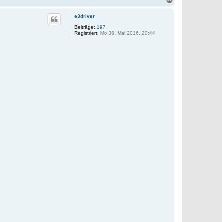
a
c
e3driver
h
o
Beiträge:
197
Registriert:
Mo 30. Mai 2016, 20:44
b
e
n