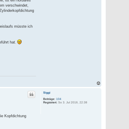
, ist ein hörbares
lem verschwindet,
Zylinderkopfdichtung
reislaufs müsste ich
führt hat.
N
a
c
Siggi
h
o
Beiträge:
104
Registriert:
So 3. Jul 2016, 22:38
b
e
n
die Kopfdichtung