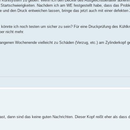
Kühlsystem zu geben. Wenn ich den Deckel des Ausgleichsbehälter abnehme
Startschwierigkeiten. Nachdem ich am WE festgestellt habe, dass das Prob
 und den Druck entweichen lassen, bringe das jetzt auch mit einer defekten 
s könnte ich noch testen um sicher zu sein? Für eine Druckprüfung des Kühlk
ber nicht mehr.
ngenen Wochenende vielleicht zu Schäden (Verzug, etc.) am Zylinderkopf ge
ast, dann sind das keine guten Nachrichten. Dieser Kopf reißt eher als dass 