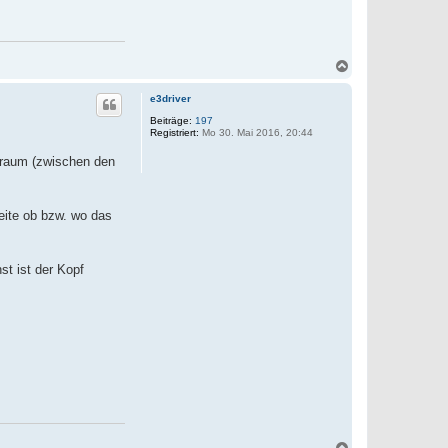
N
a
c
e3driver
h
o
Beiträge:
197
Registriert:
Mo 30. Mai 2016, 20:44
b
e
nraum (zwischen den
n
eite ob bzw. wo das
t ist der Kopf
N