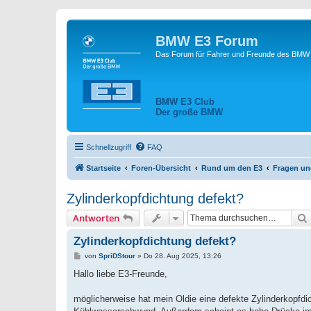
BMW E3 Forum
Das Forum für Fahrer und Freunde des BMW E
BMW E3 Club
Der große BMW
Schnellzugriff
FAQ
Startseite
Foren-Übersicht
Rund um den E3
Fragen un
Zylinderkopfdichtung defekt?
Antworten
Zylinderkopfdichtung defekt?
B
von
SpriDStour
»
Do 28. Aug 2025, 13:26
e
i
Hallo liebe E3-Freunde,
t
r
a
möglicherweise hat mein Oldie eine defekte Zylinderkopfdi
g