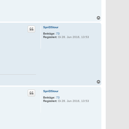
N
a
c
SpriDStour
h
o
Beiträge:
73
Registriert:
Di 28. Jun 2016, 13:53
b
e
n
N
a
c
SpriDStour
h
o
Beiträge:
73
Registriert:
Di 28. Jun 2016, 13:53
b
e
n