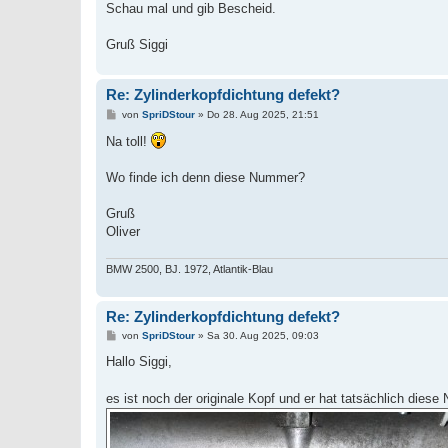
Schau mal und gib Bescheid.
Gruß Siggi
Re: Zylinderkopfdichtung defekt?
B
von
SpriDStour
»
Do 28. Aug 2025, 21:51
e
i
Na toll!
t
r
a
Wo finde ich denn diese Nummer?
g
Gruß
Oliver
BMW 2500, BJ. 1972, Atlantik-Blau
Re: Zylinderkopfdichtung defekt?
B
von
SpriDStour
»
Sa 30. Aug 2025, 09:03
e
i
Hallo Siggi,
t
r
a
es ist noch der originale Kopf und er hat tatsächlich dies
g