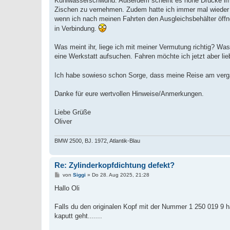
Kühlwasserschwund. Außerdem scheint es hohe Drücke im 
Zischen zu vernehmen. Zudem hatte ich immer mal wieder 
wenn ich nach meinen Fahrten den Ausgleichsbehälter öffne
in Verbindung.
Was meint ihr, liege ich mit meiner Vermutung richtig? Wa
eine Werkstatt aufsuchen. Fahren möchte ich jetzt aber lie
Ich habe sowieso schon Sorge, dass meine Reise am verga
Danke für eure wertvollen Hinweise/Anmerkungen.
Liebe Grüße
Oliver
BMW 2500, BJ. 1972, Atlantik-Blau
Re: Zylinderkopfdichtung defekt?
B
von
Siggi
»
Do 28. Aug 2025, 21:28
e
i
Hallo Oli
t
r
a
Falls du den originalen Kopf mit der Nummer 1 250 019 9 h
g
kaputt geht.......