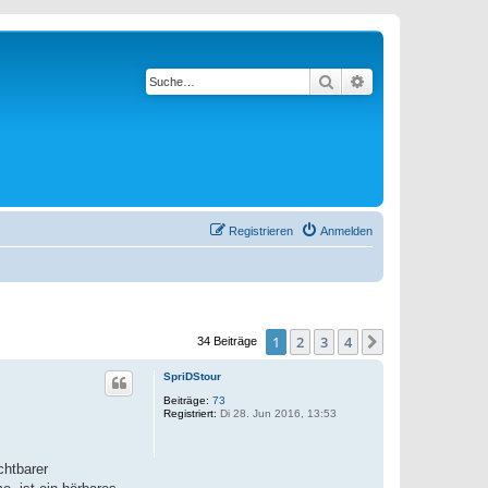
Suche
Erweiterte Suche
Registrieren
Anmelden
1
2
3
4
Nächste
34 Beiträge
SpriDStour
Beiträge:
73
Registriert:
Di 28. Jun 2016, 13:53
chtbarer