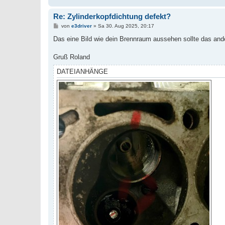
Re: Zylinderkopfdichtung defekt?
B
von
e3driver
»
Sa 30. Aug 2025, 20:17
e
i
Das eine Bild wie dein Brennraum aussehen sollte das ande
t
r
a
Gruß Roland
g
DATEIANHÄNGE