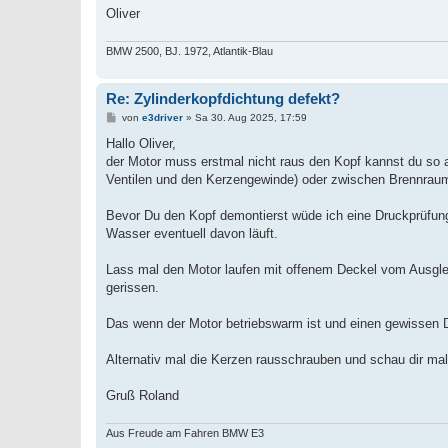
Oliver
BMW 2500, BJ. 1972, Atlantik-Blau
Re: Zylinderkopfdichtung defekt?
B
von
e3driver
»
Sa 30. Aug 2025, 17:59
e
i
Hallo Oliver,
t
der Motor muss erstmal nicht raus den Kopf kannst du so 
r
a
Ventilen und den Kerzengewinde) oder zwischen Brennraum
g
Bevor Du den Kopf demontierst wüde ich eine Druckprüfun
Wasser eventuell davon läuft.
Lass mal den Motor laufen mit offenem Deckel vom Ausglei
gerissen.
Das wenn der Motor betriebswarm ist und einen gewissen D
Alternativ mal die Kerzen rausschrauben und schau dir mal
Gruß Roland
Aus Freude am Fahren BMW E3