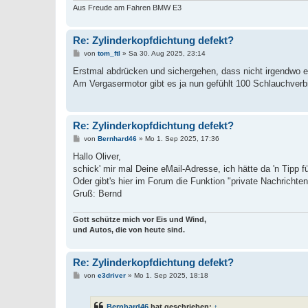
Aus Freude am Fahren BMW E3
Re: Zylinderkopfdichtung defekt?
B
von
tom_ftl
»
Sa 30. Aug 2025, 23:14
e
i
Erstmal abdrücken und sichergehen, dass nicht irgendwo e
t
Am Vergasermotor gibt es ja nun gefühlt 100 Schlauchverb
r
a
g
Re: Zylinderkopfdichtung defekt?
B
von
Bernhard46
»
Mo 1. Sep 2025, 17:36
e
i
Hallo Oliver,
t
schick' mir mal Deine eMail-Adresse, ich hätte da 'n Tipp f
r
a
Oder gibt's hier im Forum die Funktion "private Nachrichte
g
Gruß: Bernd
Gott schütze mich vor Eis und Wind,
und Autos, die von heute sind.
Re: Zylinderkopfdichtung defekt?
B
von
e3driver
»
Mo 1. Sep 2025, 18:18
e
i
t
Bernhard46
hat geschrieben:
↑
r