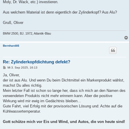
Moly, Dr. Wack, etc.) investieren.
Aus welchem Material ist denn eigentlich der Zylinderkopf? Aus Alu?
Gruß, Oliver
BMW 2500, BJ. 1972, Atlantik-Blau
Bernhard46
Re: Zylinderkopfdichtung defekt?
B
Mi 3. Sep 2025, 16:13
e
i
Ja, Oliver,
t
der ist aus Alu. Und wenn Du beim Dichtmittel ein Markenprodukt wählst,
r
a
machst Du alles richtig.
g
Mein letzter Fall ist schon so lange her, dass ich mich an den Namen des
verwendeten Produkts nicht mehr erinnern kann. Aber die positive
Wirkung wird mir ewig im Gedächtnis bleiben...
Gute Fahrt, viel Erfolg mit der provisorischen Lösung und: Achte auf die
Kühlwassertemperatur.
Gott schütze mich vor Eis und Wind, und Autos, die von heute sind!