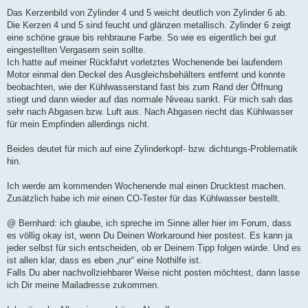
Das Kerzenbild von Zylinder 4 und 5 weicht deutlich von Zylinder 6 ab.
Die Kerzen 4 und 5 sind feucht und glänzen metallisch. Zylinder 6 zeigt
eine schöne graue bis rehbraune Farbe. So wie es eigentlich bei gut
eingestellten Vergasern sein sollte.
Ich hatte auf meiner Rückfahrt vorletztes Wochenende bei laufendem
Motor einmal den Deckel des Ausgleichsbehälters entfernt und konnte
beobachten, wie der Kühlwasserstand fast bis zum Rand der Öffnung
stiegt und dann wieder auf das normale Niveau sankt. Für mich sah das
sehr nach Abgasen bzw. Luft aus. Nach Abgasen riecht das Kühlwasser
für mein Empfinden allerdings nicht.
Beides deutet für mich auf eine Zylinderkopf- bzw. dichtungs-Problematik
hin.
Ich werde am kommenden Wochenende mal einen Drucktest machen.
Zusätzlich habe ich mir einen CO-Tester für das Kühlwasser bestellt.
@ Bernhard: ich glaube, ich spreche im Sinne aller hier im Forum, dass
es völlig okay ist, wenn Du Deinen Workaround hier postest. Es kann ja
jeder selbst für sich entscheiden, ob er Deinem Tipp folgen würde. Und es
ist allen klar, dass es eben „nur“ eine Nothilfe ist.
Falls Du aber nachvollziehbarer Weise nicht posten möchtest, dann lasse
ich Dir meine Mailadresse zukommen.