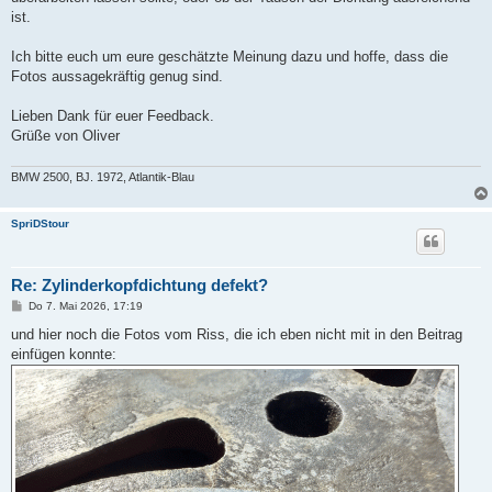
ist.
Ich bitte euch um eure geschätzte Meinung dazu und hoffe, dass die
Fotos aussagekräftig genug sind.
Lieben Dank für euer Feedback.
Grüße von Oliver
BMW 2500, BJ. 1972, Atlantik-Blau
SpriDStour
Re: Zylinderkopfdichtung defekt?
B
Do 7. Mai 2026, 17:19
e
i
und hier noch die Fotos vom Riss, die ich eben nicht mit in den Beitrag
t
einfügen konnte:
r
a
g