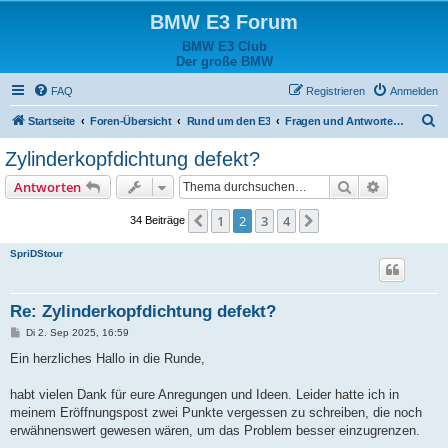
BMW E3 Forum
BMW E3 Club
Der große BMW
FAQ
Registrieren
Anmelden
S
Startseite
Foren-Übersicht
Rund um den E3
Fragen und Antworten zum Fahrzeug
u
Zylinderkopfdichtung defekt?
c
Suche
Erweiterte
Antworten
h
e
1
2
3
4
Vorherige
Nächste
34 Beiträge
SpriDStour
Re: Zylinderkopfdichtung defekt?
B
Di 2. Sep 2025, 16:59
e
i
Ein herzliches Hallo in die Runde,
t
r
a
habt vielen Dank für eure Anregungen und Ideen. Leider hatte ich in
g
meinem Eröffnungspost zwei Punkte vergessen zu schreiben, die noch
erwähnenswert gewesen wären, um das Problem besser einzugrenzen.