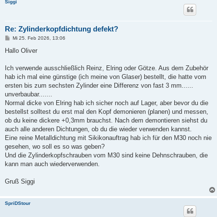
Siggi
Re: Zylinderkopfdichtung defekt?
B
Mi 25. Feb 2026, 13:06
e
i
Hallo Oliver
t
r
a
Ich verwende ausschließlich Reinz, Elring oder Götze. Aus dem Zubehör
g
hab ich mal eine günstige (ich meine von Glaser) bestellt, die hatte vom
ersten bis zum sechsten Zylinder eine Differenz von fast 3 mm......
unverbaubar.......
Normal dicke von Elring hab ich sicher noch auf Lager, aber bevor du die
bestellst solltest du erst mal den Kopf demonieren (planen) und messen,
ob du keine dickere +0,3mm brauchst. Nach dem demontieren siehst du
auch alle anderen Dichtungen, ob du die wieder verwenden kannst.
Eine reine Metalldichtung mit Sikikonauftrag hab ich für den M30 noch nie
gesehen, wo soll es so was geben?
Und die Zylinderkopfschrauben vom M30 sind keine Dehnschrauben, die
kann man auch wiederverwenden.
Gruß Siggi
SpriDStour