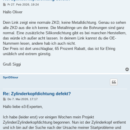
B
Fr 27. Feb 2026, 19:24
e
i
Hallo Oliver
t
r
a
Dein Link zeigt eine normale ZKD, keine Metalldichtung. Genau so sehen
g
alle ZKD aus die ich kenne. Die Metallringe um die Bohrungen sind ganz
normal. Eine zusätzliche Silikondichtung gibt es bei manchen Herstellern,
das würde ich außer acht lassen. In deinem Link kannst du die OE-
Nummern lesen, andere hab ich auch nicht.
Der Preis ist dort unschlagbar, 65 Prozent Rabatt, das ist für Elring
unüblich und extrem günstig.
Gruß Siggi
SpriDStour
Re: Zylinderkopfdichtung defekt?
B
Do 7. Mai 2026, 17:17
e
i
Hallo liebe e3-Experten,
t
r
a
Ich habe (leider erst) vor einigen Wochen mein Projekt
g
Zylinder/Zylinderkopfdichtung begonnen. Nun ist der Zylinderkopf entfernt
und ich bin auf der Suche nach der Ursache meiner Startprobleme und