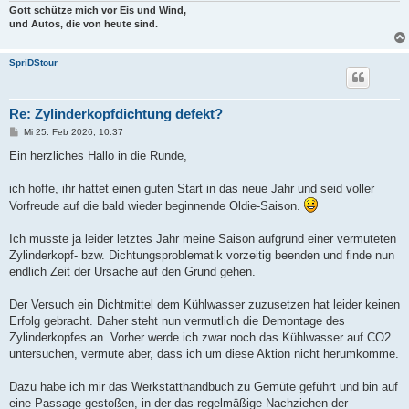
Gott schütze mich vor Eis und Wind,
und Autos, die von heute sind.
SpriDStour
Re: Zylinderkopfdichtung defekt?
B
Mi 25. Feb 2026, 10:37
e
i
Ein herzliches Hallo in die Runde,
t
r
a
ich hoffe, ihr hattet einen guten Start in das neue Jahr und seid voller
g
Vorfreude auf die bald wieder beginnende Oldie-Saison.
Ich musste ja leider letztes Jahr meine Saison aufgrund einer vermuteten
Zylinderkopf- bzw. Dichtungsproblematik vorzeitig beenden und finde nun
endlich Zeit der Ursache auf den Grund gehen.
Der Versuch ein Dichtmittel dem Kühlwasser zuzusetzen hat leider keinen
Erfolg gebracht. Daher steht nun vermutlich die Demontage des
Zylinderkopfes an. Vorher werde ich zwar noch das Kühlwasser auf CO2
untersuchen, vermute aber, dass ich um diese Aktion nicht herumkomme.
Dazu habe ich mir das Werkstatthandbuch zu Gemüte geführt und bin auf
eine Passage gestoßen, in der das regelmäßige Nachziehen der