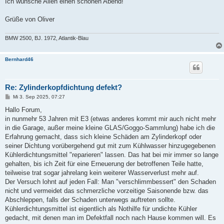
Ich wünsche Allen einen schönen Abend!
Grüße von Oliver
BMW 2500, BJ. 1972, Atlantik-Blau
Bernhard46
Re: Zylinderkopfdichtung defekt?
B
Mi 3. Sep 2025, 07:27
e
i
Hallo Forum,
t
in nunmehr 53 Jahren mit E3 (etwas anderes kommt mir auch nicht mehr
r
a
in die Garage, außer meine kleine GLAS/Goggo-Sammlung) habe ich die
g
Erfahrung gemacht, dass sich kleine Schäden am Zylinderkopf oder
seiner Dichtung vorübergehend gut mit zum Kühlwasser hinzugegebenen
Kühlerdichtungsmittel "reparieren" lassen. Das hat bei mir immer so lange
gehalten, bis ich Zeit für eine Erneuerung der betroffenen Teile hatte,
teilweise trat sogar jahrelang kein weiterer Wasserverlust mehr auf.
Der Versuch lohnt auf jeden Fall: Man "verschlimmbessert" den Schaden
nicht und vermeidet das schmerzliche vorzeitige Saisonende bzw. das
Abschleppen, falls der Schaden unterwegs auftreten sollte.
Kühlerdichtungsmittel ist eigentlich als Nothilfe für undichte Kühler
gedacht, mit denen man im Defektfall noch nach Hause kommen will. Es