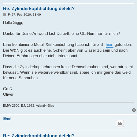
Re: Zylinderkopfdichtung defekt?
B
Fr 27. Feb 2026, 13:09
e
i
Hallo Siggi,
t
r
a
Danke für Deine Antwort.Hast Du evtl. eine OE-Nummer für mich?
g
Eine kombinierte Metall-/Silikondichtung habe ich für z.B.
hier:
gefunden.
Bei W&N gibt es auch eine. Scheint aber von Glaser zu sein und nach
Deinen Erfahrungen eher nicht interessant.
Dass die Zylinderkopfschrauben keine Dehnschrauben sind, war mir nicht
bewusst. Wenn sie weiterverwendbar sind, spare ich mir gerne das Geld
für neue Schrauben.
Gruß
Oliver
BMW 2500, BJ. 1972, Atlantik-Blau
Siggi
Re: Zylinderkopfdichtung defekt?