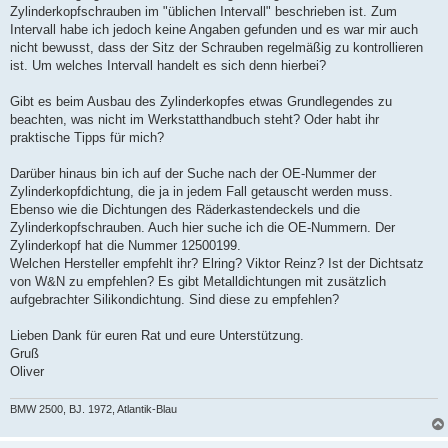
Zylinderkopfschrauben im "üblichen Intervall" beschrieben ist. Zum
Intervall habe ich jedoch keine Angaben gefunden und es war mir auch
nicht bewusst, dass der Sitz der Schrauben regelmäßig zu kontrollieren
ist. Um welches Intervall handelt es sich denn hierbei?
Gibt es beim Ausbau des Zylinderkopfes etwas Grundlegendes zu
beachten, was nicht im Werkstatthandbuch steht? Oder habt ihr
praktische Tipps für mich?
Darüber hinaus bin ich auf der Suche nach der OE-Nummer der
Zylinderkopfdichtung, die ja in jedem Fall getauscht werden muss.
Ebenso wie die Dichtungen des Räderkastendeckels und die
Zylinderkopfschrauben. Auch hier suche ich die OE-Nummern. Der
Zylinderkopf hat die Nummer 12500199.
Welchen Hersteller empfehlt ihr? Elring? Viktor Reinz? Ist der Dichtsatz
von W&N zu empfehlen? Es gibt Metalldichtungen mit zusätzlich
aufgebrachter Silikondichtung. Sind diese zu empfehlen?
Lieben Dank für euren Rat und eure Unterstützung.
Gruß
Oliver
BMW 2500, BJ. 1972, Atlantik-Blau