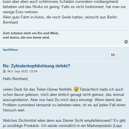
kann aber eben auch schlimmere Schäden zumindest vorübergehend
beheben und das Risiko ist gering: Falls es nicht funktioniert, hat man nur
wenige Euro verloren.
Allen gute Fahrt in Autos, die noch Seele hatten, wünscht aus Berlin:
Bernhard
Gott schütze mich vor Eis und Wind,
und Autos, die von heute sind.
SpriDStour
Re: Zylinderkopfdichtung defekt?
B
Mi 3. Sep 2025, 15:56
e
i
Hallo Bernhard,
t
r
a
vielen Dank für das Teilen Deiner Nothilfe.
Tatsächlich hatte ich auch
g
schon davon gelesen, mich aber ehrlich gesagt nicht getraut, das einmal
auszuprobieren. Aber nun hast Du mich dazu ermutigt. Wenn damit das
Problem zumindest temporär zu beheben wäre, ist es auf jeden Fall einen
Versuch wert.
Welches Dichtmittel wäre denn aus Deiner Sicht empfehlenswert? Es gibt
ja unzählige Produkte. Ich würde vermutlich in ein Markenprodukt (Liqui