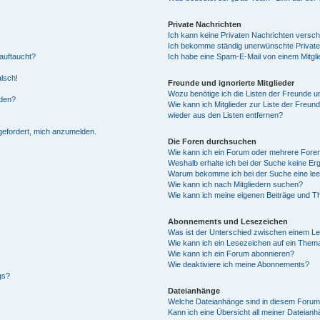
Private Nachrichten
Ich kann keine Privaten Nachrichten versch
Ich bekomme ständig unerwünschte Private
auftaucht?
Ich habe eine Spam-E-Mail von einem Mitgli
alsch!
Freunde und ignorierte Mitglieder
Wozu benötige ich die Listen der Freunde un
rden?
Wie kann ich Mitglieder zur Liste der Freund
wieder aus den Listen entfernen?
fgefordert, mich anzumelden.
Die Foren durchsuchen
Wie kann ich ein Forum oder mehrere For
Weshalb erhalte ich bei der Suche keine Er
Warum bekomme ich bei der Suche eine lee
Wie kann ich nach Mitgliedern suchen?
Wie kann ich meine eigenen Beiträge und T
Abonnements und Lesezeichen
Was ist der Unterschied zwischen einem L
Wie kann ich ein Lesezeichen auf ein Them
Wie kann ich ein Forum abonnieren?
Wie deaktiviere ich meine Abonnements?
gs?
Dateianhänge
Welche Dateianhänge sind in diesem Forum
Kann ich eine Übersicht all meiner Dateian