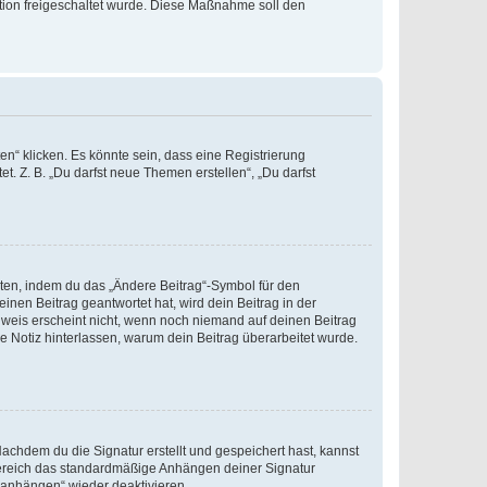
ration freigeschaltet wurde. Diese Maßnahme soll den
n“ klicken. Es könnte sein, dass eine Registrierung
t. Z. B. „Du darfst neue Themen erstellen“, „Du darfst
iten, indem du das „Ändere Beitrag“-Symbol für den
inen Beitrag geantwortet hat, wird dein Beitrag in der
nweis erscheint nicht, wenn noch niemand auf deinen Beitrag
ne Notiz hinterlassen, warum dein Beitrag überarbeitet wurde.
chdem du die Signatur erstellt und gespeichert hast, kannst
Bereich das standardmäßige Anhängen deiner Signatur
r anhängen“ wieder deaktivieren.