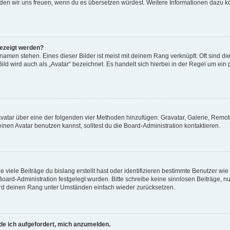
, würden wir uns freuen, wenn du es übersetzen würdest. Weitere Informationen dazu
gezeigt werden?
amen stehen. Eines dieser Bilder ist meist mit deinem Rang verknüpft: Oft sind di
ld wird auch als „Avatar“ bezeichnet. Es handelt sich hierbei in der Regel um ein
 Avatar über eine der folgenden vier Methoden hinzufügen: Gravatar, Galerie, Rem
en Avatar benutzen kannst, solltest du die Board-Administration kontaktieren.
viele Beiträge du bislang erstellt hast oder identifizieren bestimmte Benutzer w
 Board-Administration festgelegt wurden. Bitte schreibe keine sinnlosen Beiträge
wird deinen Rang unter Umständen einfach wieder zurücksetzen.
rde ich aufgefordert, mich anzumelden.