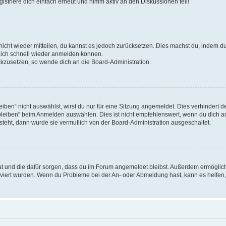
triere dich einfach erneut und nimm aktiv an den Diskussionen teil!
 nicht wieder mitteilen, du kannst es jedoch zurücksetzen. Dies machst du, indem 
 dich schnell wieder anmelden können.
ückzusetzen, so wende dich an die Board-Administration.
en“ nicht auswählst, wirst du nur für eine Sitzung angemeldet. Dies verhindert 
leiben“ beim Anmelden auswählen. Dies ist nicht empfehlenswert, wenn du dich an
 steht, dann wurde sie vermutlich von der Board-Administration ausgeschaltet.
 hat und die dafür sorgen, dass du im Forum angemeldet bleibst. Außerdem ermögli
tiviert wurden. Wenn du Probleme bei der An- oder Abmeldung hast, kann es helfen