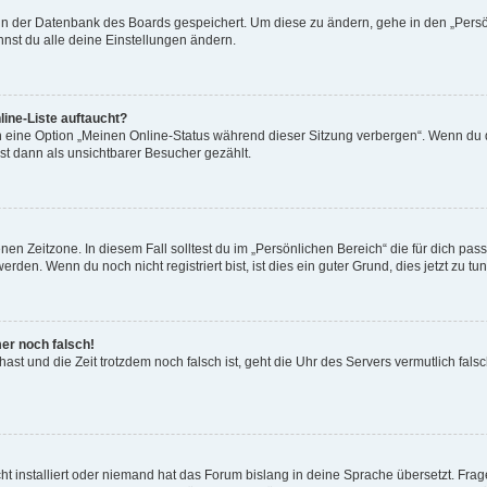
n in der Datenbank des Boards gespeichert. Um diese zu ändern, gehe in den „Persö
nst du alle deine Einstellungen ändern.
ine-Liste auftaucht?
n eine Option „Meinen Online-Status während dieser Sitzung verbergen“. Wenn du d
st dann als unsichtbarer Besucher gezählt.
en Zeitzone. In diesem Fall solltest du im „Persönlichen Bereich“ die für dich passe
den. Wenn du noch nicht registriert bist, ist dies ein guter Grund, dies jetzt zu tun
mer noch falsch!
t hast und die Zeit trotzdem noch falsch ist, geht die Uhr des Servers vermutlich fal
t installiert oder niemand hat das Forum bislang in deine Sprache übersetzt. Frag