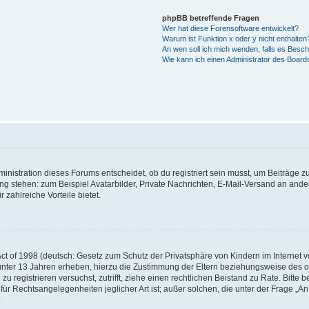
phpBB betreffende Fragen
Wer hat diese Forensoftware entwickelt?
Warum ist Funktion x oder y nicht enthalten
An wen soll ich mich wenden, falls es Besc
Wie kann ich einen Administrator des Board
istration dieses Forums entscheidet, ob du registriert sein musst, um Beiträge zu s
ung stehen: zum Beispiel Avatarbilder, Private Nachrichten, E-Mail-Versand an ander
 zahlreiche Vorteile bietet.
t of 1998 (deutsch: Gesetz zum Schutz der Privatsphäre von Kindern im Internet vo
unter 13 Jahren erheben, hierzu die Zustimmung der Eltern beziehungsweise des o
h zu registrieren versuchst, zutrifft, ziehe einen rechtlichen Beistand zu Rate. Bit
für Rechtsangelegenheiten jeglicher Art ist; außer solchen, die unter der Frage „
.