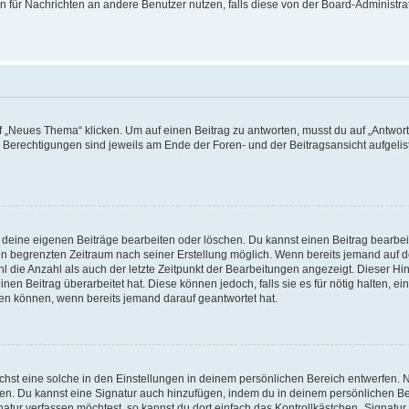
ion für Nachrichten an andere Benutzer nutzen, falls diese von der Board-Administ
„Neues Thema“ klicken. Um auf einen Beitrag zu antworten, musst du auf „Antworte
e Berechtigungen sind jeweils am Ende der Foren- und der Beitragsansicht aufgeliste
r deine eigenen Beiträge bearbeiten oder löschen. Du kannst einen Beitrag bearbe
inen begrenzten Zeitraum nach seiner Erstellung möglich. Wenn bereits jemand auf de
 die Anzahl als auch der letzte Zeitpunkt der Bearbeitungen angezeigt. Dieser Hi
en Beitrag überarbeitet hat. Diese können jedoch, falls sie es für nötig halten, ei
hen können, wenn bereits jemand darauf geantwortet hat.
st eine solche in den Einstellungen in deinem persönlichen Bereich entwerfen. Na
eren. Du kannst eine Signatur auch hinzufügen, indem du in deinem persönlichen 
atur verfassen möchtest, so kannst du dort einfach das Kontrollkästchen „Signatu