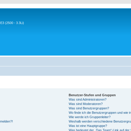
3 (2500 - 3.3Li)
Benutzer-Stufen und Gruppen
Was sind Administratoren?
Was sind Moderatoren?
Was sind Benutzergruppen?
Wo finde ich die Benutzergruppen und wie tr
Wie werde ich Gruppenleiter?
anmelden?!
Weshalb werden verschiedene Benutzergrupp
Was ist eine Hauptgruppe?
Was bedeutet der „Das Team“-Link auf der S