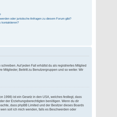
?
hwerden oder juristische Anfragen zu diesem Forum gibt?
s kontaktieren?
chreiben. Auf jeden Fall erhältst du als registriertes Mitglied
e Mitglieder, Beitritt zu Benutzergruppen und so weiter. Wir
n 1998) ist ein Gesetz in den USA, welches festlegt, dass
der der Erziehungsberechtigten benötigen. Wenn du dir
te beachte, dass phpBB Limited und der Besitzer dieses Boards
An wen soll ich mich wenden, falls es Beschwerden oder