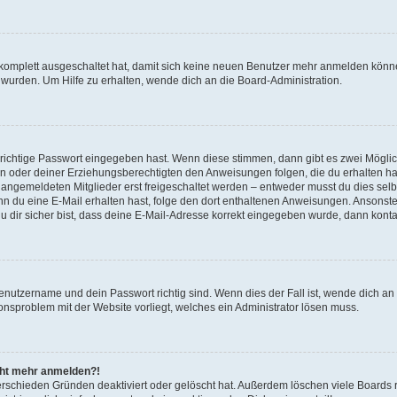
g komplett ausgeschaltet hat, damit sich keine neuen Benutzer mehr anmelden könn
 wurden. Um Hilfe zu erhalten, wende dich an die Board-Administration.
 richtige Passwort eingegeben hast. Wenn diese stimmen, dann gibt es zwei Mögl
tern oder deiner Erziehungsberechtigten den Anweisungen folgen, die du erhalten ha
u angemeldeten Mitglieder erst freigeschaltet werden – entweder musst du dies selbs
. Wenn du eine E-Mail erhalten hast, folge den dort enthaltenen Anweisungen. Ansons
 dir sicher bist, dass deine E-Mail-Adresse korrekt eingegeben wurde, dann kontak
Benutzername und dein Passwort richtig sind. Wenn dies der Fall ist, wende dich a
ionsproblem mit der Website vorliegt, welches ein Administrator lösen muss.
icht mehr anmelden?!
erschieden Gründen deaktiviert oder gelöscht hat. Außerdem löschen viele Boards r