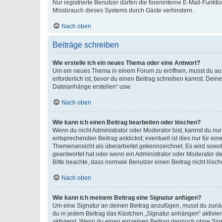
Nur registrierte Benutzer dürfen die foreninterne E-Mail-Funkt
Missbrauch dieses Systems durch Gäste verhindern.
Nach oben
Beiträge schreiben
Wie erstelle ich ein neues Thema oder eine Antwort?
Um ein neues Thema in einem Forum zu eröffnen, musst du auf 
erforderlich ist, bevor du einen Beitrag schreiben kannst. Dein
Dateianhänge erstellen“ usw.
Nach oben
Wie kann ich einen Beitrag bearbeiten oder löschen?
Wenn du nicht Administrator oder Moderator bist, kannst du nu
entsprechenden Beitrag anklickst; eventuell ist dies nur für e
Themenansicht als überarbeitet gekennzeichnet. Es wird sowohl
geantwortet hat oder wenn ein Administrator oder Moderator dein
Bitte beachte, dass normale Benutzer einen Beitrag nicht lösc
Nach oben
Wie kann ich meinem Beitrag eine Signatur anfügen?
Um eine Signatur an deinen Beitrag anzufügen, musst du zunäch
du in jedem Beitrag das Kästchen „Signatur anhängen“ aktivi
aktivierst. Wenn du einen einzelnen Beitrag dennoch ohne Sign