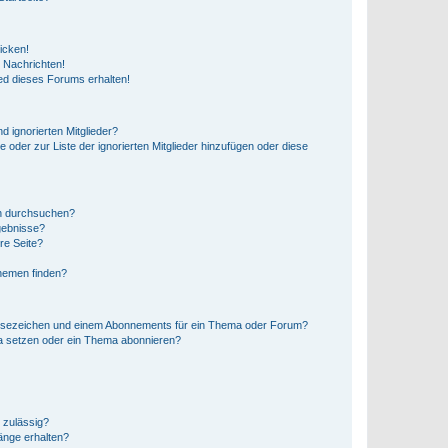
icken!
 Nachrichten!
ed dieses Forums erhalten!
d ignorierten Mitglieder?
e oder zur Liste der ignorierten Mitglieder hinzufügen oder diese
en durchsuchen?
gebnisse?
re Seite?
hemen finden?
esezeichen und einem Abonnements für ein Thema oder Forum?
a setzen oder ein Thema abonnieren?
 zulässig?
hänge erhalten?