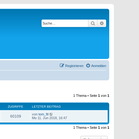
Suche
Erweiterte Suche
Registrieren
Anmelden
1 Thema • Seite
1
von
1
ZUGRIFFE
LETZTER BEITRAG
von
tom_ftl
60109
Mo 11. Jun 2018, 16:47
1 Thema • Seite
1
von
1